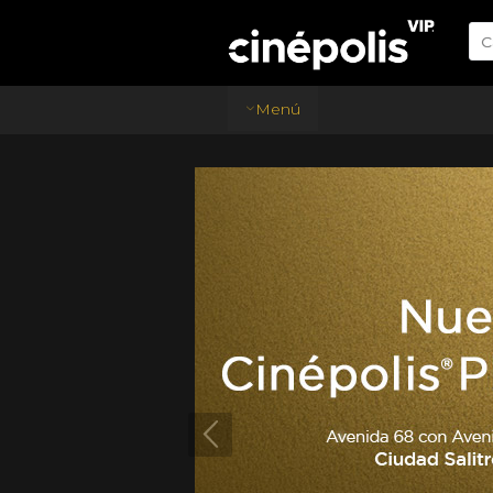
C
Menú