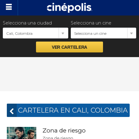
Selecciona una ciudad
Selecciona un cine
Próximos estrenos
Cali, Colombia
Selecciona un cine
Preventas
Venta Corporativa
Promociones
Nuestras Marcas
CARTELERA EN CALI, COLOMBIA
Zona de riesgo
Zona de riesgo