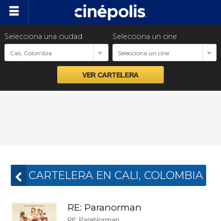
Selecciona una ciudad
Selecciona un cine
Próximos estrenos
Cali, Colombia
Selecciona un cine
Preventas
Venta Corporativa
Promociones
Nuestras Marcas
CARTELERA EN CALI, COLOMBIA
RE: Paranorman
RE: ParaNorman