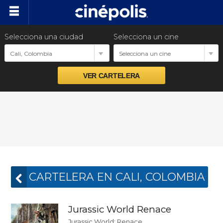
Selecciona una ciudad
Selecciona un cine
Próximos estrenos
Cali, Colombia
Selecciona un cine
Preventas
Venta Corporativa
Promociones
Nuestras Marcas
CARTELERA EN CALI, COLOMBIA
Jurassic World Renace
Jurassic World: Renace