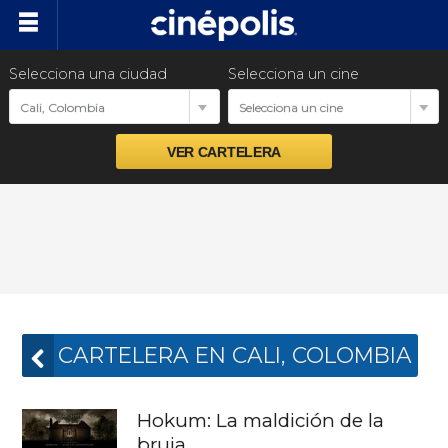
Selecciona una ciudad
Selecciona un cine
Próximos estrenos
Cali, Colombia
Selecciona un cine
Preventas
Venta Corporativa
Promociones
Nuestras Marcas
CARTELERA EN CALI, COLOMBIA
Hokum: La maldición de la
bruja