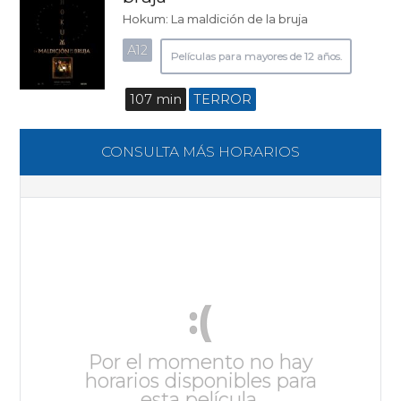
Hokum: La maldición de la bruja
A12
Películas para mayores de 12 años.
107 min
TERROR
CONSULTA MÁS HORARIOS
:(
Por el momento no hay
horarios disponibles para
esta película.