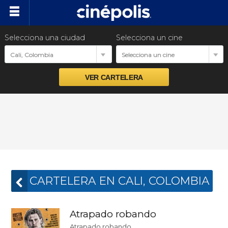
Selecciona una ciudad
Selecciona un cine
Próximos estrenos
Cali, Colombia
Selecciona un cine
Preventas
Venta Corporativa
Promociones
Nuestras Marcas
CARTELERA EN CALI, COLOMBIA
Atrapado robando
Atrapado robando