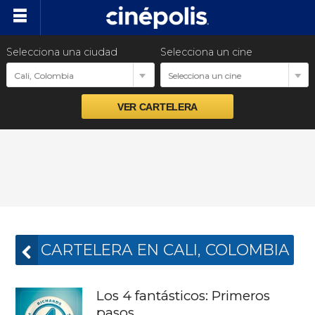
Selecciona una ciudad
Selecciona un cine
Próximos estrenos
Cali, Colombia
Selecciona un cine
Preventas
Venta Corporativa
Promociones
Nuestras Marcas
CARTELERA EN CALI, COLOMBIA
Los 4 fantásticos: Primeros
pasos