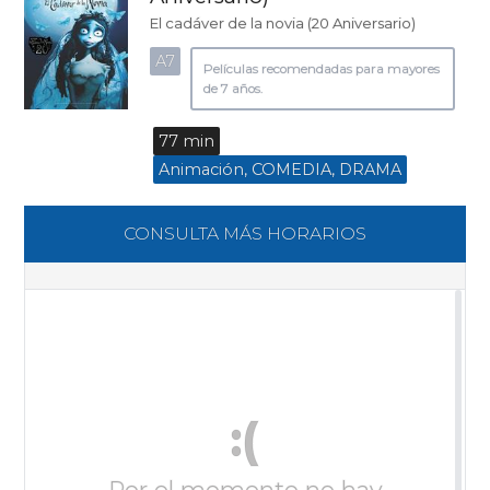
El cadáver de la novia (20 Aniversario)
A7
Películas recomendadas para mayores
de 7 años.
77 min
Animación, COMEDIA, DRAMA
CONSULTA MÁS HORARIOS
:(
Por el momento no hay