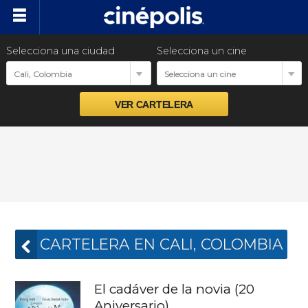
Selecciona una ciudad
Selecciona un cine
Próximos estrenos
Cali, Colombia
Selecciona un cine
Preventas
Venta Corporativa
Promociones
Nuestras Marcas
CARTELERA EN CALI, COLOMBIA
El cadáver de la novia (20
Aniversario)