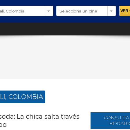
ali, Colombia
Selecciona un cine
LI, COLOMBIA
oda: La chica salta través
CONSULTA
HORARI
po