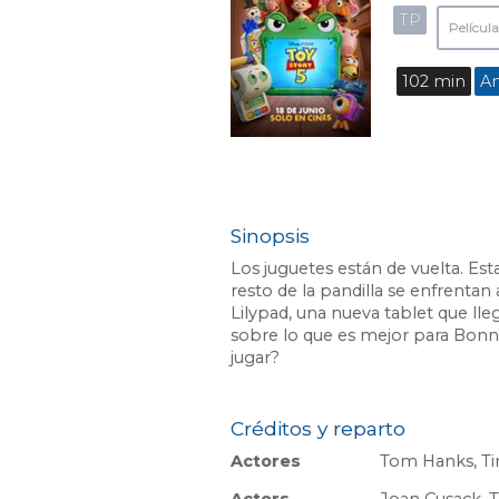
TP
Película
102 min
An
Sinopsis
Los juguetes están de vuelta. Est
resto de la pandilla se enfrenta
Lilypad, una nueva tablet que lle
sobre lo que es mejor para Bonni
jugar?
Créditos y reparto
Actores
Tom Hanks, Ti