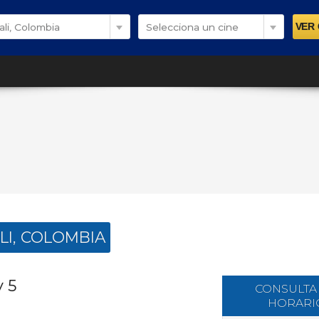
ali, Colombia
Selecciona un cine
LI, COLOMBIA
y 5
CONSULTA
HORARI