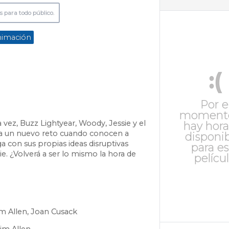
s para todo público.
imación
:(
Por e
moment
a vez, Buzz Lightyear, Woody, Jessie y el
hay hora
n a un nuevo reto cuando conocen a
disponi
ga con sus propias ideas disruptivas
para es
e. ¿Volverá a ser lo mismo la hora de
películ
m Allen, Joan Cusack