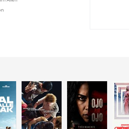
im Allen
on