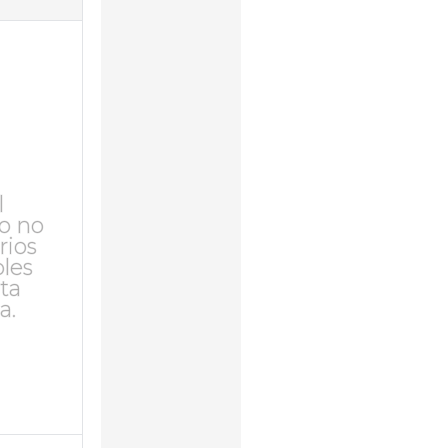
l
o no
rios
bles
ta
a.