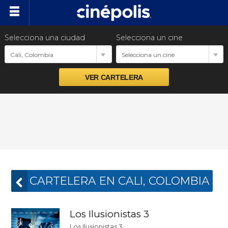
Selecciona una ciudad
Selecciona un cine
Próximos estrenos
Cali, Colombia
Selecciona un cine
Preventas
Venta Corporativa
Promociones
Nuestras Marcas
CARTELERA EN CALI, COLOMBIA
Los Ilusionistas 3
Los Ilusionistas 3