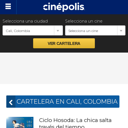
Selecciona una ciudad
Selecciona un cine
Próximos estrenos
Cali, Colombia
Selecciona un cine
Preventas
Venta Corporativa
Promociones
Nuestras Marcas
CARTELERA EN CALI, COLOMBIA
Ciclo Hosoda: La chica salta
través del tiempo